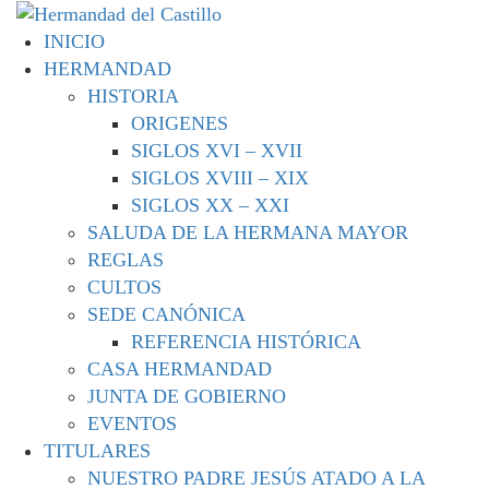
Ir
Hermandad del Castillo
al
Menú
Antigua, Fervorosa y Venerable Hermandad y Cofradía de
INICIO
contenido
principal
Nuestro Padre Jesús Atado a la Columna, Nuestra Señora
HERMANDAD
del Castillo Coronada, Patrona y Alcaldesa Honoraria
HISTORIA
Perpetua de Lebrija y San Pedro Apostol.
ORIGENES
SIGLOS XVI – XVII
SIGLOS XVIII – XIX
SIGLOS XX – XXI
SALUDA DE LA HERMANA MAYOR
REGLAS
CULTOS
SEDE CANÓNICA
REFERENCIA HISTÓRICA
CASA HERMANDAD
JUNTA DE GOBIERNO
EVENTOS
TITULARES
NUESTRO PADRE JESÚS ATADO A LA