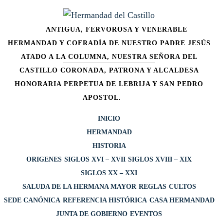
Ir
HERMA
al
ANTIGUA, FERVOROSA Y VENERABLE
contenido
DE
HERMANDAD Y COFRADÍA DE NUESTRO PADRE JESÚS
CASTI
ATADO A LA COLUMNA, NUESTRA SEÑORA DEL
CASTILLO CORONADA, PATRONA Y ALCALDESA
HONORARIA PERPETUA DE LEBRIJA Y SAN PEDRO
APOSTOL.
INICIO
HERMANDAD
HISTORIA
ORIGENES
SIGLOS XVI – XVII
SIGLOS XVIII – XIX
SIGLOS XX – XXI
SALUDA DE LA HERMANA MAYOR
REGLAS
CULTOS
SEDE CANÓNICA
REFERENCIA HISTÓRICA
CASA HERMANDAD
JUNTA DE GOBIERNO
EVENTOS