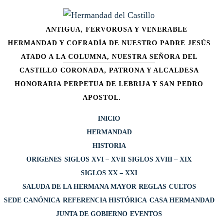
Ir
HERMA
al
ANTIGUA, FERVOROSA Y VENERABLE
contenido
DE
HERMANDAD Y COFRADÍA DE NUESTRO PADRE JESÚS
CASTI
ATADO A LA COLUMNA, NUESTRA SEÑORA DEL
CASTILLO CORONADA, PATRONA Y ALCALDESA
HONORARIA PERPETUA DE LEBRIJA Y SAN PEDRO
APOSTOL.
INICIO
HERMANDAD
HISTORIA
ORIGENES
SIGLOS XVI – XVII
SIGLOS XVIII – XIX
SIGLOS XX – XXI
SALUDA DE LA HERMANA MAYOR
REGLAS
CULTOS
SEDE CANÓNICA
REFERENCIA HISTÓRICA
CASA HERMANDAD
JUNTA DE GOBIERNO
EVENTOS